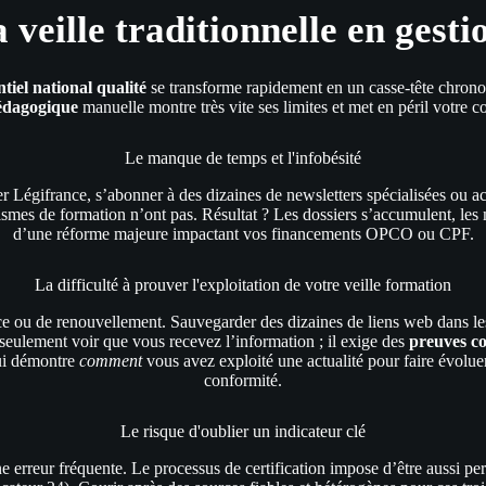
a veille traditionnelle en gest
ntiel national qualité
se transforme rapidement en un casse-tête chronop
pédagogique
manuelle montre très vite ses limites et met en péril votre co
Le manque de temps et l'infobésité
er Légifrance, s’abonner à des dizaines de newsletters spécialisées o
mes de formation n’ont pas. Résultat ? Les dossiers s’accumulent, les ma
d’une réforme majeure impactant vos financements OPCO ou CPF.
La difficulté à prouver l'exploitation de votre veille formation
nce ou de renouvellement. Sauvegarder des dizaines de liens web dans l
 seulement voir que vous recevez l’information ; il exige des
preuves co
qui démontre
comment
vous avez exploité une actualité pour faire évoluer
conformité.
Le risque d'oublier un indicateur clé
ne erreur fréquente. Le processus de certification impose d’être aussi pe