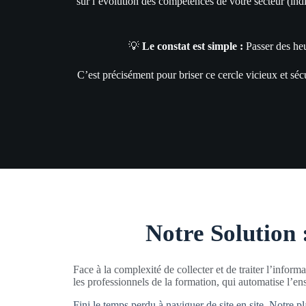
sur l’évolution des compétences de votre secteur (ind
💡
Le constat est simple :
Passer des heu
C’est précisément pour briser ce cercle vicieux et sé
Notre Solution 
Face à la complexité de collecter et de traiter l’inform
les professionnels de la formation, qui automatise l’e
Fini le temps perdu à naviguer de site en site. Notre pl