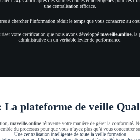
icateur 24). Courir après des sources fiables et hétérogènes pour ces tr
une centralisation efficace.
res à chercher l’information réduit le temps que vous consacrez au cœur
curiser votre certification que nous avons développé
maveille.online
, la
administrative en un véritable levier de performance.
: La plateforme de veille Qual
ation,
maveille.online
réinvente votre manière de gérer la conformité. 
nsemble du processus pour que vous n’ayez plus qu’à vous concentrer sur
Une centralisation intelligente de toute la veille formation
ateforme regroupe, filtre et trie automatiquement l’actualité issue des so