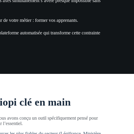
ois axes simultanément s’avère presque impossible sans
 de votre métier : former vos apprenants.
 plateforme automatisée qui transforme cette contrainte
iopi clé en main
Nous avons conçu un outil spécifiquement pensé pour
 l’essentiel.
urces les plus fiables du secteur (Légifrance, Ministère