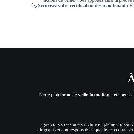
actions de veille. Vous apportez ainsi la preuve
🚀
Sécurisez votre certification dès maintenant :
Re
À
Notre plateforme de
veille formation
a été pensée 
Que vous soyez une structure en pleine croissance
dirigeants et aux responsables qualité de centraliser