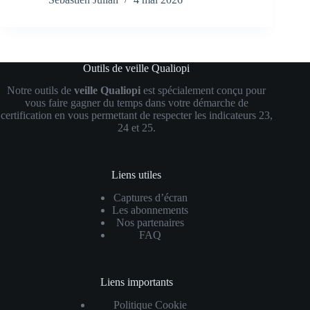
Outils de veille Qualiopi
Notre outils de
veille Qualiopi
est spécialement conçu pour
vous faire gagner du temps dans votre démarche de
certification en vous permettant de respecter les indicateurs 23,
24 et 25.
Liens utiles
Captures d’écran
Les abonnements
Nos partenaires
FAQ
Liens importants
Politique Cookie