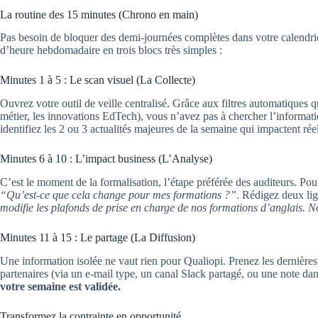
La routine des 15 minutes (Chrono en main)
Pas besoin de bloquer des demi-journées complètes dans votre calendrie
d’heure hebdomadaire en trois blocs très simples :
Minutes 1 à 5 : Le scan visuel (La Collecte)
Ouvrez votre outil de veille centralisé. Grâce aux filtres automatiques 
métier, les innovations EdTech), vous n’avez pas à chercher l’informat
identifiez les 2 ou 3 actualités majeures de la semaine qui impactent réel
Minutes 6 à 10 : L’impact business (L’Analyse)
C’est le moment de la formalisation, l’étape préférée des auditeurs. Pou
“Qu’est-ce que cela change pour mes formations ?”
. Rédigez deux lig
modifie les plafonds de prise en charge de nos formations d’anglais. No
Minutes 11 à 15 : Le partage (La Diffusion)
Une information isolée ne vaut rien pour Qualiopi. Prenez les dernière
partenaires (via un e-mail type, un canal Slack partagé, ou une note dans
votre semaine est validée.
Transformez la contrainte en opportunité