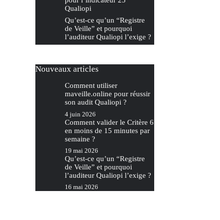
pour l’indicateur 25
Qualiopi
Qu’est-ce qu’un “Registre
de Veille” et pourquoi
l’auditeur Qualiopi l’exige ?
Nouveaux articles
Comment utiliser
maveille.online pour réussir
son audit Qualiopi ?
4 juin 2026
Comment valider le Critère 6
en moins de 15 minutes par
semaine ?
19 mai 2026
Qu’est-ce qu’un “Registre
de Veille” et pourquoi
l’auditeur Qualiopi l’exige ?
16 mai 2026