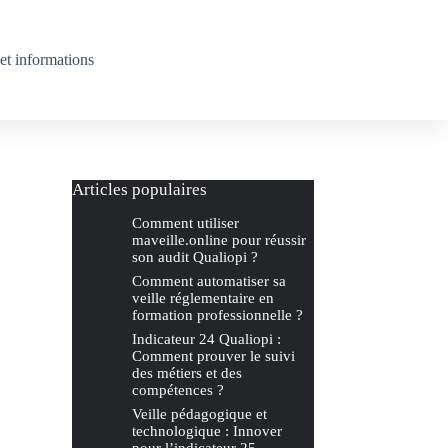
et informations
Articles populaires
Comment utiliser
maveille.online pour réussir
son audit Qualiopi ?
Comment automatiser sa
veille réglementaire en
formation professionnelle ?
Indicateur 24 Qualiopi :
Comment prouver le suivi
des métiers et des
compétences ?
Veille pédagogique et
technologique : Innover