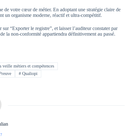
ne de votre cœur de métier. En adoptant une stratégie claire de
ant un organisme moderne, réactif et ultra-compétitif.
sur “Exporter le registre”, et laisser l’auditeur constater par
s de la non-conformité appartiendra définitivement au passé.
 veille métiers et compétences
Preuve
#
Qualiopi
ulian
 7